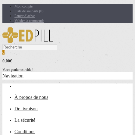
Mon compte
Liste de souhaits (0)
Panier d’achat
Valider la commande
0
0,00€
Votre panier est vide !
Navigation
À propos de nous
De livraison
La sécurité
Conditions