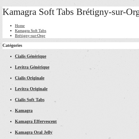
Kamagra Soft Tabs Brétigny-sur-Or
Home
Kamagra Soft Tabs
Brétigny-sur-Orge
Catégories
Cialis Générique
Levitra Générique
Cialis Originale
Levitra Originale
Cialis Soft Tabs
Kamagra
Kamagra Effervescent
Kamagra Oral Jelly