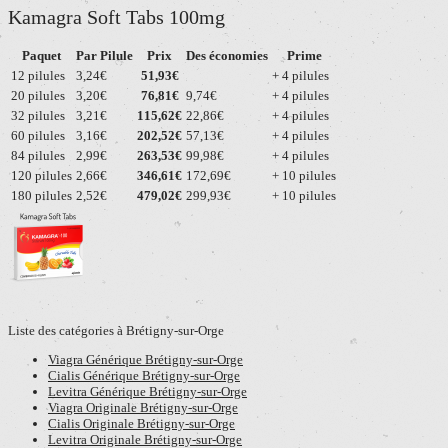
Kamagra Soft Tabs 100mg
Paquet
Par Pilule
Prix
Des économies
Prime
12 pilules
3,24€
51,93€
+ 4 pilules
20 pilules
3,20€
76,81€
9,74€
+ 4 pilules
32 pilules
3,21€
115,62€
22,86€
+ 4 pilules
60 pilules
3,16€
202,52€
57,13€
+ 4 pilules
84 pilules
2,99€
263,53€
99,98€
+ 4 pilules
120 pilules
2,66€
346,61€
172,69€
+ 10 pilules
180 pilules
2,52€
479,02€
299,93€
+ 10 pilules
Liste des catégories à Brétigny-sur-Orge
Viagra Générique Brétigny-sur-Orge
Cialis Générique Brétigny-sur-Orge
Levitra Générique Brétigny-sur-Orge
Viagra Originale Brétigny-sur-Orge
Cialis Originale Brétigny-sur-Orge
Levitra Originale Brétigny-sur-Orge