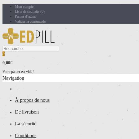
Mon compte
Liste de souhaits (0)
Panier d’achat
Valider la commande
0
0,00€
Votre panier est vide !
Navigation
À propos de nous
De livraison
La sécurité
Conditions