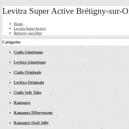
Levitra Super Active Brétigny-sur-O
Home
Levitra Super Active
Brétigny-sur-Orge
Catégories
Cialis Générique
Levitra Générique
Cialis Originale
Levitra Originale
Cialis Soft Tabs
Kamagra
Kamagra Effervescent
Kamagra Oral Jelly