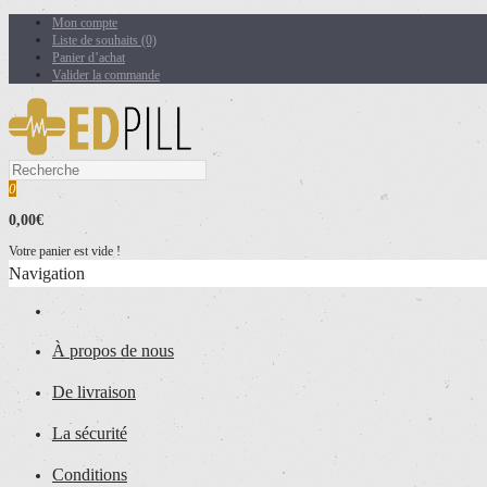
Mon compte
Liste de souhaits (0)
Panier d’achat
Valider la commande
0
0,00€
Votre panier est vide !
Navigation
À propos de nous
De livraison
La sécurité
Conditions