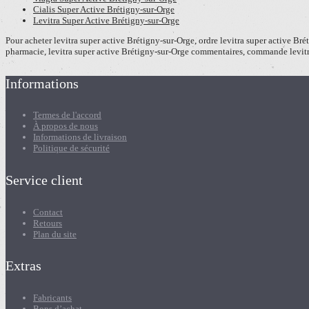
Cialis Super Active Brétigny-sur-Orge
Levitra Super Active Brétigny-sur-Orge
Pour acheter levitra super active Brétigny-sur-Orge, ordre levitra super active Bré
pharmacie, levitra super active Brétigny-sur-Orge commentaires, commande levitr
Informations
Termes de l'accord
À propos de nous
Informations de livraison
Politique de sécurité
Service client
Contact
Retours
Plan du site
Extras
Fabricants
Bons d’achat