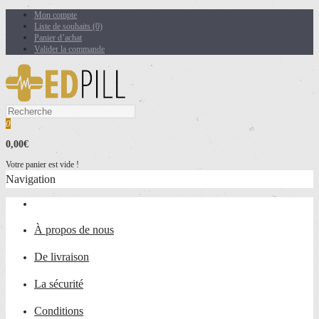
Mon compte
Liste de souhaits (0)
Panier d’achat
Valider la commande
0
0,00€
Votre panier est vide !
Navigation
À propos de nous
De livraison
La sécurité
Conditions