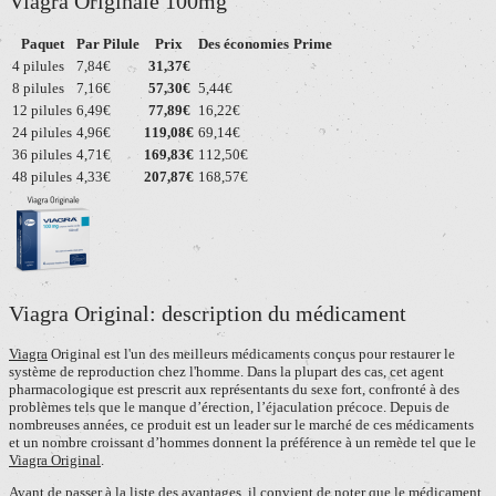
Viagra Originale 100mg
Paquet
Par Pilule
Prix
Des économies
Prime
4 pilules
7,84€
31,37€
8 pilules
7,16€
57,30€
5,44€
12 pilules
6,49€
77,89€
16,22€
24 pilules
4,96€
119,08€
69,14€
36 pilules
4,71€
169,83€
112,50€
48 pilules
4,33€
207,87€
168,57€
Viagra Original: description du médicament
Viagra
Original est l'un des meilleurs médicaments conçus pour restaurer le
système de reproduction chez l'homme. Dans la plupart des cas, cet agent
pharmacologique est prescrit aux représentants du sexe fort, confronté à des
problèmes tels que le manque d’érection, l’éjaculation précoce. Depuis de
nombreuses années, ce produit est un leader sur le marché de ces médicaments
et un nombre croissant d’hommes donnent la préférence à un remède tel que le
Viagra Original
.
Avant de passer à la liste des avantages, il convient de noter que le médicament