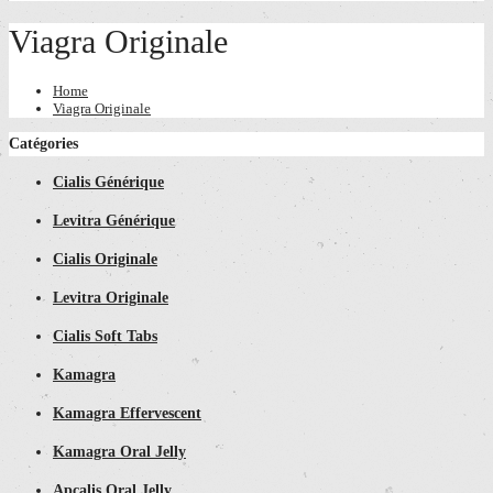
Viagra Originale
Home
Viagra Originale
Catégories
Cialis Générique
Levitra Générique
Cialis Originale
Levitra Originale
Cialis Soft Tabs
Kamagra
Kamagra Effervescent
Kamagra Oral Jelly
Apcalis Oral Jelly