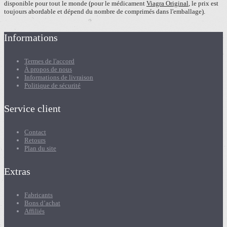
disponible pour tout le monde (pour le médicament
Viagra Original
, le prix est
toujours abordable et dépend du nombre de comprimés dans l'emballage).
Informations
Termes de l'accord
À propos de nous
Informations de livraison
Politique de sécurité
Service client
Contact
Retours
Plan du site
Extras
Fabricants
Bons d’achat
Affiliés