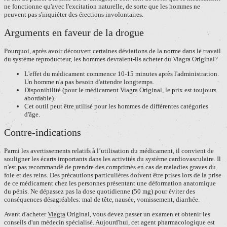
ne fonctionne qu'avec l'excitation naturelle, de sorte que les hommes ne
peuvent pas s'inquiéter des érections involontaires.
Arguments en faveur de la drogue
Pourquoi, après avoir découvert certaines déviations de la norme dans le travail
du système reproducteur, les hommes devraient-ils acheter du Viagra Original?
L'effet du médicament commence 10-15 minutes après l'administration.
Un homme n'a pas besoin d'attendre longtemps.
Disponibilité (pour le médicament Viagra Original, le prix est toujours
abordable).
Cet outil peut être utilisé pour les hommes de différentes catégories
d'âge.
Contre-indications
Parmi les avertissements relatifs à l’utilisation du médicament, il convient de
souligner les écarts importants dans les activités du système cardiovasculaire. Il
n'est pas recommandé de prendre des comprimés en cas de maladies graves du
foie et des reins. Des précautions particulières doivent être prises lors de la prise
de ce médicament chez les personnes présentant une déformation anatomique
du pénis. Ne dépassez pas la dose quotidienne (50 mg) pour éviter des
conséquences désagréables: mal de tête, nausée, vomissement, diarrhée.
Avant d'acheter
Viagra
Original, vous devez passer un examen et obtenir les
conseils d'un médecin spécialisé. Aujourd'hui, cet agent pharmacologique est