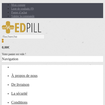
Mon compte
Liste de souhaits (0)
Panier d’achat
Valider la commande
0
0,00€
Votre panier est vide !
Navigation
À propos de nous
De livraison
La sécurité
Conditions