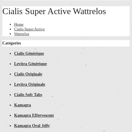
Cialis Super Active Wattrelos
Home
Cialis Super Active
Wattrelos
Catégories
Cialis Générique
Levitra Générique
Cialis Originale
Levitra Originale
Cialis Soft Tabs
Kamagra
Kamagra Effervescent
Kamagra Oral Jelly