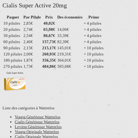
Cialis Super Active 20mg
Paquet
Par Pilule
Prix
Des économies
Prime
10 pilules
2,85€
40,02€
+ 4 pilules
20 pilules
2,74€
65,98€
14,06€
+ 4 pilules
30 pilules
2,54€
86,67€
33,39€
+ 4 pilules
60 pilules
2,46€
157,73€
82,39€
+ 4 pilules
90 pilules
2,15€
215,17€
145,01€
+ 10 pilules
120 pilules
2,00€
260,93€
219,31€
+ 10 pilules
180 pilules
1,87€
356,35€
364,01€
+ 10 pilules
270 pilules
1,73€
484,86€
595,68€
+ 10 pilules
Liste des catégories à Wattrelos
Viagra Générique Wattrelos
Cialis Générique Wattrelos
Levitra Générique Wattrelos
Viagra Originale Wattrelos
Cialis Originale Wattrelos