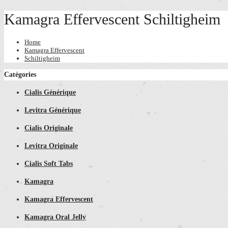
Kamagra Effervescent Schiltigheim
Home
Kamagra Effervescent
Schiltigheim
Catégories
Cialis Générique
Levitra Générique
Cialis Originale
Levitra Originale
Cialis Soft Tabs
Kamagra
Kamagra Effervescent
Kamagra Oral Jelly