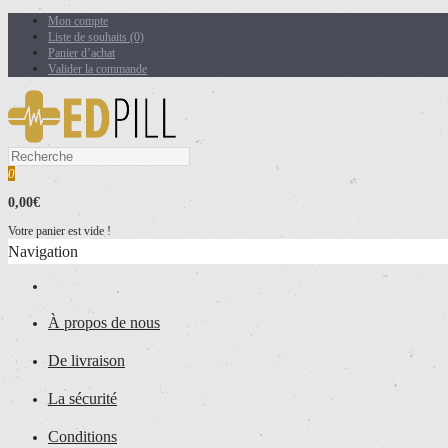
Mon compte
Liste de souhaits (0)
Panier d’achat
Valider la commande
0
0,00€
Votre panier est vide !
Navigation
À propos de nous
De livraison
La sécurité
Conditions