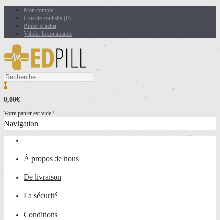
Mon compte
Liste de souhaits (0)
Panier d’achat
Valider la commande
0
0,00€
Votre panier est vide !
Navigation
À propos de nous
De livraison
La sécurité
Conditions