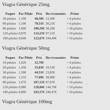
Viagra Générique 25mg
Paquet
Par Pilule
Prix
Des économies
Prime
30 pilules
1,19€
40,50€
12,36€
+ 4 pilules
60 pilules
1,10€
70,51€
36,21€
+ 4 pilules
90 pilules
1,00€
100,29€
58,29€
+ 10 pilules
120 pilules
0,87€
114,23€
97,21€
+ 10 pilules
180 pilules
0,64€
122,67€
194,49€
+ 10 pilules
Viagra Générique 50mg
Paquet
Par Pilule
Prix
Des économies
Prime
10 pilules
1,62€
22,78€
+ 4 pilules
20 pilules
1,45€
35,03€
10,53€
+ 4 pilules
30 pilules
1,30€
44,51€
23,83€
+ 4 pilules
60 pilules
1,21€
77,69€
58,99€
+ 4 pilules
90 pilules
1,07€
107,15€
97,87€
+ 10 pilules
120 pilules
0,98€
128,60€
144,76€
+ 10 pilules
180 pilules
0,86€
163,57€
246,47€
+ 10 pilules
Viagra Générique 100mg