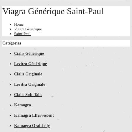
Viagra Générique Saint-Paul
Home
Viagra Générique
Saint-Paul
Catégories
Cialis Générique
Levitra Générique
Cialis Originale
Levitra Originale
Cialis Soft Tabs
Kamagra
Kamagra Effervescent
Kamagra Oral Jelly