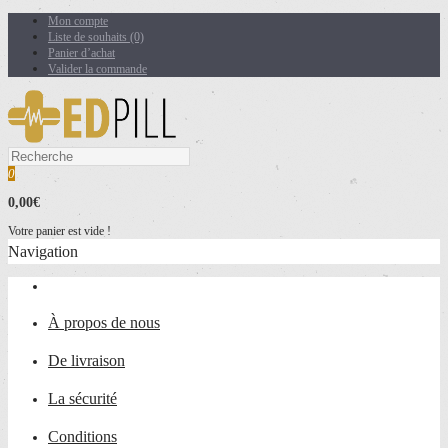
Mon compte
Liste de souhaits (0)
Panier d’achat
Valider la commande
0
0,00€
Votre panier est vide !
Navigation
À propos de nous
De livraison
La sécurité
Conditions