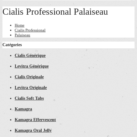
Cialis Professional Palaiseau
Home
Cialis Professional
Palaiseau
Catégories
Cialis Générique
Levitra Générique
Cialis Originale
Levitra Originale
Cialis Soft Tabs
Kamagra
Kamagra Effervescent
Kamagra Oral Jelly