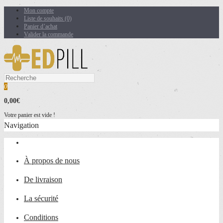
Mon compte
Liste de souhaits (0)
Panier d’achat
Valider la commande
0
0,00€
Votre panier est vide !
Navigation
À propos de nous
De livraison
La sécurité
Conditions