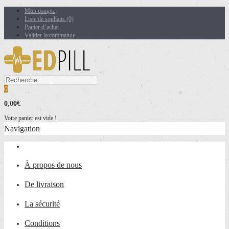
Mon compte
Liste de souhaits (0)
Panier d’achat
Valider la commande
0
0,00€
Votre panier est vide !
Navigation
À propos de nous
De livraison
La sécurité
Conditions