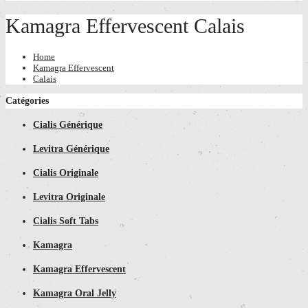
Kamagra Effervescent Calais
Home
Kamagra Effervescent
Calais
Catégories
Cialis Générique
Levitra Générique
Cialis Originale
Levitra Originale
Cialis Soft Tabs
Kamagra
Kamagra Effervescent
Kamagra Oral Jelly