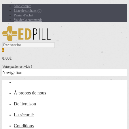
Mon compte
Liste de souhaits (0)
Panier d’achat
Valider la commande
0
0,00€
Votre panier est vide !
Navigation
À propos de nous
De livraison
La sécurité
Conditions