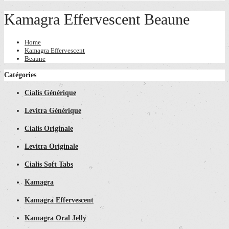
Kamagra Effervescent Beaune
Home
Kamagra Effervescent
Beaune
Catégories
Cialis Générique
Levitra Générique
Cialis Originale
Levitra Originale
Cialis Soft Tabs
Kamagra
Kamagra Effervescent
Kamagra Oral Jelly